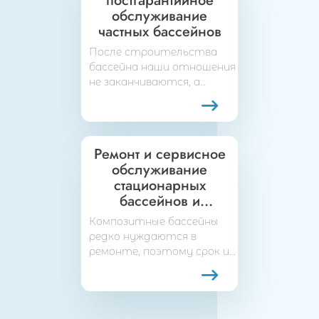
постгарантийное
обслуживание
частных бассейнов
После строительства
бассейна наши отношения
не заканчиваются, а
становиться
обязательствами,
которые в свою очередь
регулируются на
Ремонт и сервисное
законодательном уровне
обслуживание
стационарных
бассейнов и
оборудования
Композитные бассейны
редко нуждаются в
ремонте, поэтому срок их
эксплуатации
достаточно
продолжителен.