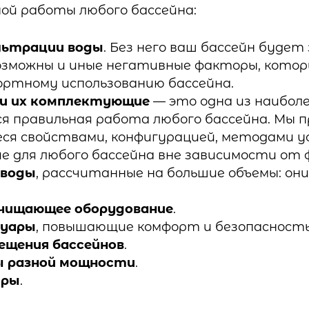
ной работы любого бассейна:
льтрации воды
. Без него ваш бассейн будет
возможны и иные негативные факторы, кото
ртному использованию бассейна.
 и их комплектующие
— это одна из наиболе
я правильная работа любого бассейна. Мы п
я свойствами, конфигурацией, методами у
е для любого бассейна вне зависимости от 
 воды
, рассчитанные на большие объемы: он
чищающее оборудование
.
суары
, повышающие комфорт и безопасность:
ещения бассейнов
.
ы разной мощности
.
тры
.