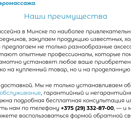
аэромассажа
.
Наши преимущества
ассейна в Минске по наиболее привлекатель
средников, закупаем продукцию известных, 
ы предлагаем не только разнообразные аксесс
отают опытные профессионалы, которые по
рамотно установят любое ваше приобретен
о на купленный товар, но и на проделанную
доставкой. Мы не только устанавливаем обо
 обслуживание
, гарантийный и негарантийн
ужна подробная бесплатная консультация и
ить нам по телефону
+375 (29) 332-87-00
, — и
ожете воспользоваться формой обратной свя