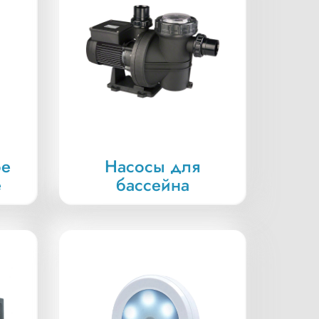
ое
Насосы для
е
бассейна