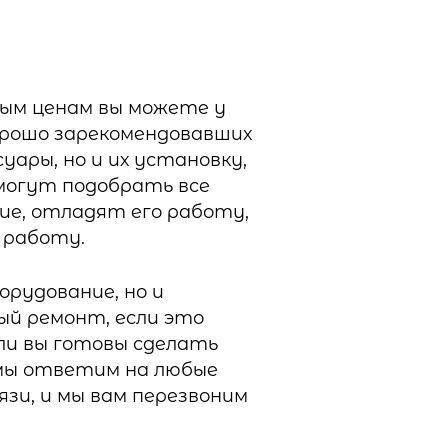
ным ценам вы можете у
хорошо зарекомендовавших
уары, но и их установку,
могут подобрать все
ие, отладят его работу,
 работу.
рудование, но и
ый ремонт, если это
ли вы готовы сделать
 мы ответим на любые
зи, и мы вам перезвоним