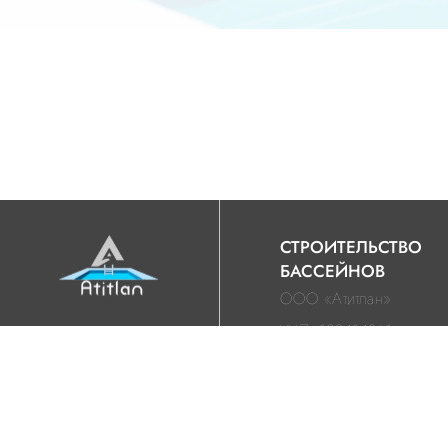
СТРОИТЕЛЬСТВО
БАССЕЙНОВ
ООО «Атитлан»
УНП: 192414861