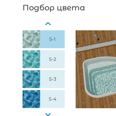
Подбор цвета
S-1
S-2
S-3
S-4