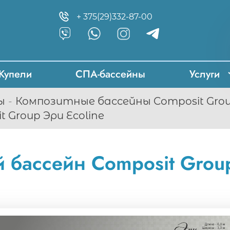
+ 375(29)332-87-00
Купели
СПА-бассейны
Услуги
ы
Композитные бассейны Composit Grou
 Group Эри Ecoline
 бассейн Composit Group