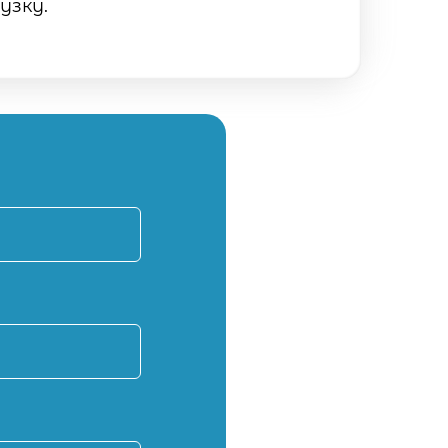
узку.