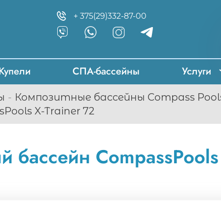
+ 375(29)332-87-00
Купели
СПА-бассейны
Услуги
ы
Композитные бассейны Compass Pools
ools X-Trainer 72
 бассейн CompassPools 